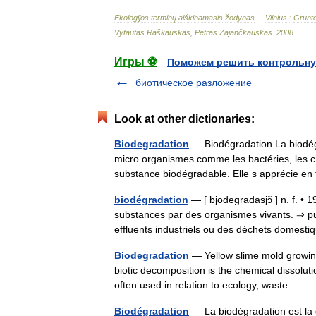
Ekologijos
terminų
aiškinamasis
žodynas
. –
Vilnius
:
Grunt
Vytautas
Raškauskas
,
Petras
Zajančkauskas
.
2008
.
Игры ⚽
Поможем решить контрольну
биотическое разложение
Look at other dictionaries:
Biodegradation
— Biodégradation La biodég
micro organismes comme les bactéries, les ch
substance biodégradable. Elle s apprécie 
biodégradation
— [ bjodegradasjɔ̃ ] n. f. •
substances par des organismes vivants. ⇒ pu
effluents industriels ou des déchets domes
Biodegradation
— Yellow slime mold growing
biotic decomposition is the chemical dissoluti
often used in relation to ecology, waste… 
Biodégradation
— La biodégradation est la