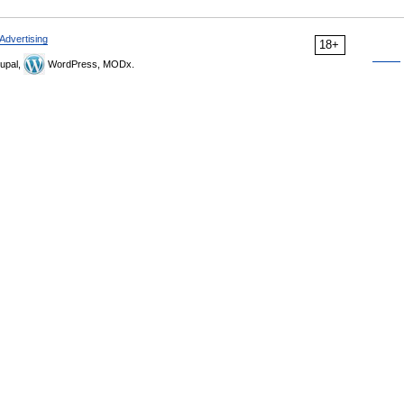
Advertising
18+
upal,
WordPress, MODx.