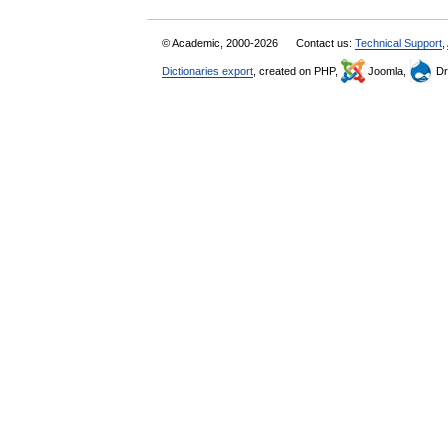
© Academic, 2000-2026
Contact us:
Technical Support
,
Dictionaries export
, created on PHP,
Joomla,
Dr