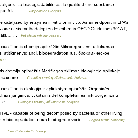
algues. La biodégradabilité est la qualité d une substance
compte à la… …
Wikipédia en Français
catalyzed by enzymes in vitro or in vivo. As an endpoint in EPA’s
 one of six methodologies described in OECD Guidelines 301A F,
micals.… …
Petroleum refining glossary
usas T sritis chemija apibrėžtis Mikroorganizmų atliekamas
. atitikmenys: angl. biodegradation rus. биохимическое
ynas
tis chemija apibrėžtis Medžiagos skilimas biologinėje aplinkoje.
оразложение …
Chemijos terminų aiškinamasis žodynas
as T sritis ekologija ir aplinkotyra apibrėžtis Organinės
inius junginius, vykstantis dėl kompleksinės mikroorganizmų
 biotic… …
Ekologijos terminų aiškinamasis žodynas
E ▪ capable of being decomposed by bacteria or other living
noun biodegradation noun biodegrade verb …
English terms dictionary
le …
New Collegiate Dictionary