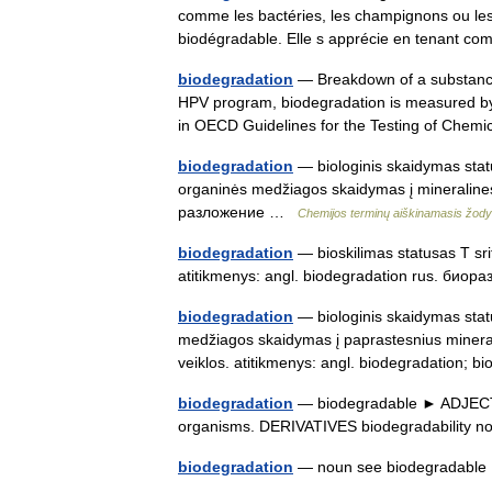
comme les bactéries, les champignons ou les 
biodégradable. Elle s apprécie en tenant 
biodegradation
— Breakdown of a substance 
HPV program, biodegradation is measured by
in OECD Guidelines for the Testing of Che
biodegradation
— biologinis skaidymas stat
organinės medžiagos skaidymas į mineralines
разложение …
Chemijos terminų aiškinamasis žod
biodegradation
— bioskilimas statusas T sri
atitikmenys: angl. biodegradation rus. би
biodegradation
— biologinis skaidymas status
medžiagos skaidymas į paprastesnius mineral
veiklos. atitikmenys: angl. biodegradation;
biodegradation
— biodegradable ► ADJECTIV
organisms. DERIVATIVES biodegradability 
biodegradation
— noun see biodegradab