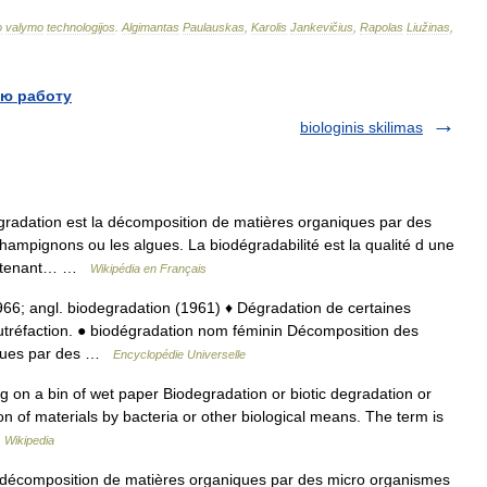
o
valymo
technologijos
.
Algimantas
Paulauskas
,
Karolis
Jankevičius
,
Rapolas
Liužinas
,
ю работу
biologinis skilimas
radation est la décomposition de matières organiques par des
ampignons ou les algues. La biodégradabilité est la qualité d une
en tenant… …
Wikipédia en Français
 1966; angl. biodegradation (1961) ♦ Dégradation de certaines
tréfaction. ● biodégradation nom féminin Décomposition des
tiques par des …
Encyclopédie Universelle
 on a bin of wet paper Biodegradation or biotic degradation or
on of materials by bacteria or other biological means. The term is
…
Wikipedia
 décomposition de matières organiques par des micro organismes