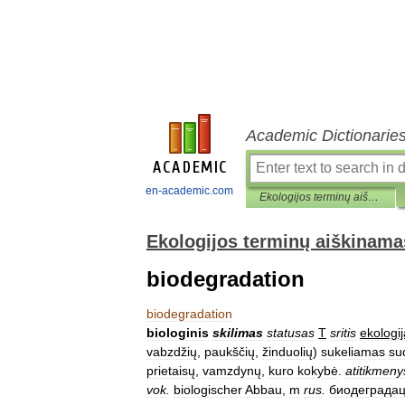
Academic Dictionarie
en-academic.com
Ekologijos terminų aiškinamasis žodynas
Ekologijos terminų aiškinama
biodegradation
biodegradation
biologinis
skilimas
statusas
T
sritis
ekologij
vabzdžių
,
paukščių
,
žinduolių
)
sukeliamas
su
prietaisų
,
vamzdynų
,
kuro
kokybė
.
atitikmeny
vok
.
biologischer
Abbau
,
m
rus
.
биодеграда