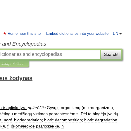
Remember this site
Embed dictionaries into your website
EN
s and Encyclopedias
Search!
Interpretations
sis žodynas
a
ir
aplinkotyra
apibrėžtis
Gyvųjų
organizmų
(
mikroorganizmų
,
dėtingų
medžiagų
virtimas
paprastesnėmis
.
Dėl
to
blogėja
įvairių
s
:
angl
.
biodegradation
;
biotic
decomposition
;
biotic
degradation
ция
,
f
;
биотическое
разложение
,
n